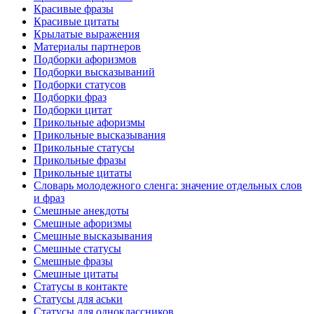
Красивые фразы
Красивые цитаты
Крылатые выражения
Материалы партнеров
Подборки афоризмов
Подборки высказываний
Подборки статусов
Подборки фраз
Подборки цитат
Прикольные афоризмы
Прикольные высказывания
Прикольные статусы
Прикольные фразы
Прикольные цитаты
Словарь молодежного сленга: значение отдельных слов
и фраз
Смешные анекдоты
Смешные афоризмы
Смешные высказывания
Смешные статусы
Смешные фразы
Смешные цитаты
Статусы в контакте
Статусы для аськи
Статусы для одноклассников