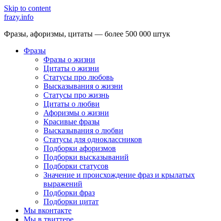
Skip to content
frazy.info
Фразы, афоризмы, цитаты — более 500 000 штук
Фразы
Фразы о жизни
Цитаты о жизни
Статусы про любовь
Высказывания о жизни
Статусы про жизнь
Цитаты о любви
Афоризмы о жизни
Красивые фразы
Высказывания о любви
Статусы для одноклассников
Подборки афоризмов
Подборки высказываний
Подборки статусов
Значение и происхождение фраз и крылатых
выражений
Подборки фраз
Подборки цитат
Мы вконтакте
Мы в твиттере