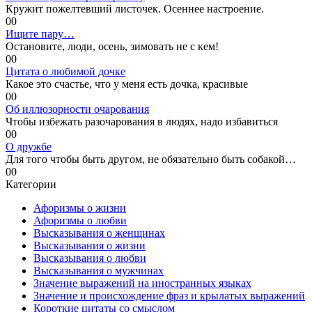
Кружит пожелтевший листочек. Осеннее настроение.
0
0
Ищите пару…
Остановите, люди, осень, зимовать не с кем!
0
0
Цитата о любимой дочке
Какое это счастье, что у меня есть дочка, красивые
0
0
Об иллюзорности очарования
Чтобы избежать разочарования в людях, надо избавиться
0
0
О дружбе
Для того чтобы быть другом, не обязательно быть собакой…
0
0
Категории
Афоризмы о жизни
Афоризмы о любви
Высказывания о женщинах
Высказывания о жизни
Высказывания о любви
Высказывания о мужчинах
Значение выражений на иностранных языках
Значение и происхождение фраз и крылатых выражений
Короткие цитаты со смыслом