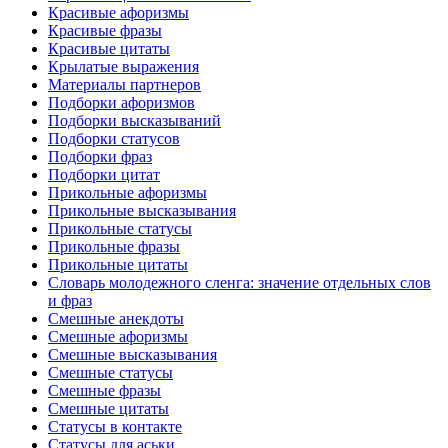
Красивые афоризмы
Красивые фразы
Красивые цитаты
Крылатые выражения
Материалы партнеров
Подборки афоризмов
Подборки высказываний
Подборки статусов
Подборки фраз
Подборки цитат
Прикольные афоризмы
Прикольные высказывания
Прикольные статусы
Прикольные фразы
Прикольные цитаты
Словарь молодежного сленга: значение отдельных слов
и фраз
Смешные анекдоты
Смешные афоризмы
Смешные высказывания
Смешные статусы
Смешные фразы
Смешные цитаты
Статусы в контакте
Статусы для аськи