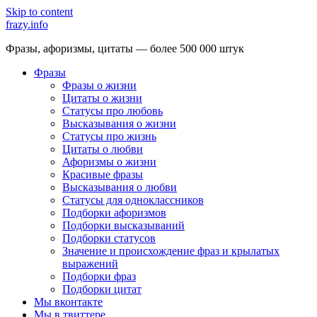
Skip to content
frazy.info
Фразы, афоризмы, цитаты — более 500 000 штук
Фразы
Фразы о жизни
Цитаты о жизни
Статусы про любовь
Высказывания о жизни
Статусы про жизнь
Цитаты о любви
Афоризмы о жизни
Красивые фразы
Высказывания о любви
Статусы для одноклассников
Подборки афоризмов
Подборки высказываний
Подборки статусов
Значение и происхождение фраз и крылатых
выражений
Подборки фраз
Подборки цитат
Мы вконтакте
Мы в твиттере