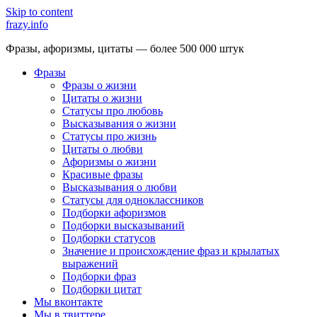
Skip to content
frazy.info
Фразы, афоризмы, цитаты — более 500 000 штук
Фразы
Фразы о жизни
Цитаты о жизни
Статусы про любовь
Высказывания о жизни
Статусы про жизнь
Цитаты о любви
Афоризмы о жизни
Красивые фразы
Высказывания о любви
Статусы для одноклассников
Подборки афоризмов
Подборки высказываний
Подборки статусов
Значение и происхождение фраз и крылатых
выражений
Подборки фраз
Подборки цитат
Мы вконтакте
Мы в твиттере