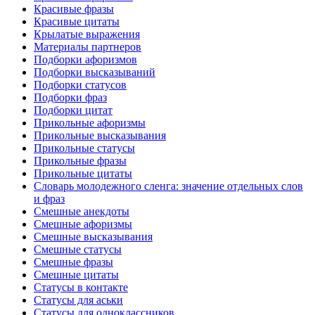
Красивые фразы
Красивые цитаты
Крылатые выражения
Материалы партнеров
Подборки афоризмов
Подборки высказываний
Подборки статусов
Подборки фраз
Подборки цитат
Прикольные афоризмы
Прикольные высказывания
Прикольные статусы
Прикольные фразы
Прикольные цитаты
Словарь молодежного сленга: значение отдельных слов
и фраз
Смешные анекдоты
Смешные афоризмы
Смешные высказывания
Смешные статусы
Смешные фразы
Смешные цитаты
Статусы в контакте
Статусы для аськи
Статусы для одноклассников