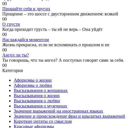
0
0
Прощайте себя и других
Прощение – это шоссе с двусторонним движением: всякий
0
0
О грусти
Когда приходит грусть – ты ей не верь – Она уйдёт
0
0
Наслаждайся моментом
Жизнь прекрасна, если не вспоминать о прошлом и не
0
0
Ангел ли ты?
Ты говоришь, что ты ангел? А поступки говорят сами за себя.
0
0
Категории
Афоризмы о жизни
Афоризмы о любви
Высказывания о женщинах
Высказывания о жизни
Высказывания о любви
Высказывания о мужчинах
Значение выражений на иностранных языках
Значение и происхождение фраз и крылатых выражений
Короткие цитаты со смыслом
Красивые афоризмы