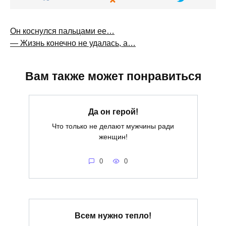
Навигация
Он коснулся пальцами ее…
по
— Жизнь конечно не удалась, а…
записям
Вам также может понравиться
Да он герой!
Что только не делают мужчины ради
женщин!
0
0
Всем нужно тепло!