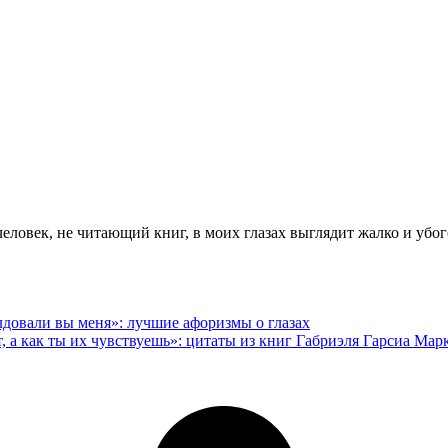
человек, не читающий книг, в моих глазах выглядит жалко и убог
лдовали вы меня»: лучшие афоризмы о глазах
ет, а как ты их чувствуешь»: цитаты из книг Габриэля Гарсиа Мар