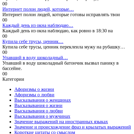
0
0
Интернет полон людей, которые…
Интернет полон людей, которые готовы исправлять твои
0
0
Каждый день из окна наблюдаю…
Каждый день из окна наблюдаю, как ровно в 18:30 на
0
0
Купила себе трусы, ценник…
Купила себе трусы, ценник переклеила мужу на рубашку…
0
0
Упавший в воду шоколадный…
Упавший в воду шоколадный батончик вызвал панику в
бассейне.
0
0
Категории
Афоризмы о жизни
Афоризмы о любви
Высказывания о женщинах
Высказывания о жизни
Высказывания о любви
Высказывания о мужчинах
Значение выражений на иностранных языках
Значение и происхождение фраз и крылатых выражений
Короткие цитаты со смыслом