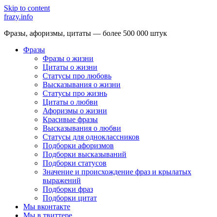
Skip to content
frazy.info
Фразы, афоризмы, цитаты — более 500 000 штук
Фразы
Фразы о жизни
Цитаты о жизни
Статусы про любовь
Высказывания о жизни
Статусы про жизнь
Цитаты о любви
Афоризмы о жизни
Красивые фразы
Высказывания о любви
Статусы для одноклассников
Подборки афоризмов
Подборки высказываний
Подборки статусов
Значение и происхождение фраз и крылатых
выражений
Подборки фраз
Подборки цитат
Мы вконтакте
Мы в твиттере