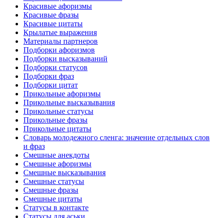
Красивые афоризмы
Красивые фразы
Красивые цитаты
Крылатые выражения
Материалы партнеров
Подборки афоризмов
Подборки высказываний
Подборки статусов
Подборки фраз
Подборки цитат
Прикольные афоризмы
Прикольные высказывания
Прикольные статусы
Прикольные фразы
Прикольные цитаты
Словарь молодежного сленга: значение отдельных слов
и фраз
Смешные анекдоты
Смешные афоризмы
Смешные высказывания
Смешные статусы
Смешные фразы
Смешные цитаты
Статусы в контакте
Статусы для аськи