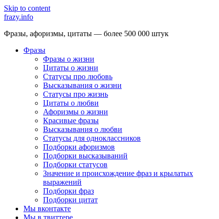
Skip to content
frazy.info
Фразы, афоризмы, цитаты — более 500 000 штук
Фразы
Фразы о жизни
Цитаты о жизни
Статусы про любовь
Высказывания о жизни
Статусы про жизнь
Цитаты о любви
Афоризмы о жизни
Красивые фразы
Высказывания о любви
Статусы для одноклассников
Подборки афоризмов
Подборки высказываний
Подборки статусов
Значение и происхождение фраз и крылатых
выражений
Подборки фраз
Подборки цитат
Мы вконтакте
Мы в твиттере