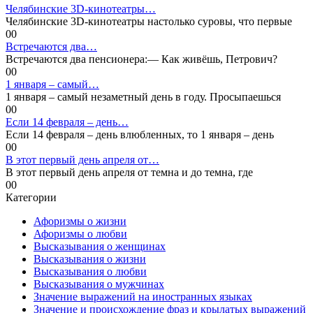
Челябинские 3D-кинотеатры…
Челябинские 3D-кинотеатры настолько суровы, что первые
0
0
Встречаются два…
Встречаются два пенсионера:— Как живёшь, Петрович?
0
0
1 января – самый…
1 января – самый незаметный день в году. Просыпаешься
0
0
Если 14 февраля – день…
Если 14 февраля – день влюбленных, то 1 января – день
0
0
В этот первый день апреля от…
В этот первый день апреля от темна и до темна, где
0
0
Категории
Афоризмы о жизни
Афоризмы о любви
Высказывания о женщинах
Высказывания о жизни
Высказывания о любви
Высказывания о мужчинах
Значение выражений на иностранных языках
Значение и происхождение фраз и крылатых выражений