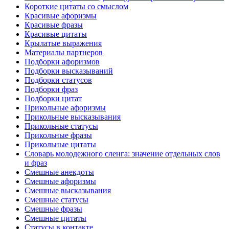
Короткие цитаты со смыслом
Красивые афоризмы
Красивые фразы
Красивые цитаты
Крылатые выражения
Материалы партнеров
Подборки афоризмов
Подборки высказываний
Подборки статусов
Подборки фраз
Подборки цитат
Прикольные афоризмы
Прикольные высказывания
Прикольные статусы
Прикольные фразы
Прикольные цитаты
Словарь молодежного сленга: значение отдельных слов
и фраз
Смешные анекдоты
Смешные афоризмы
Смешные высказывания
Смешные статусы
Смешные фразы
Смешные цитаты
Статусы в контакте