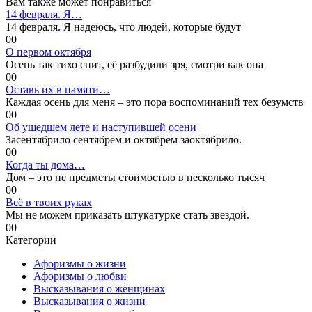
Вам также может понравиться
14 февраля. Я…
14 февраля. Я надеюсь, что людей, которые будут
0
0
О первом октября
Осень так тихо спит, её разбудили зря, смотри как она
0
0
Оставь их в памяти…
Каждая осень для меня – это пора воспоминаний тех безумств
0
0
Об ушедшем лете и наступившей осени
Засентябрило сентябрем и октябрем заоктябрило.
0
0
Когда ты дома…
Дом – это не предметы стоимостью в несколько тысяч
0
0
Всё в твоих руках
Мы не можем приказать штукатурке стать звездой.
0
0
Категории
Афоризмы о жизни
Афоризмы о любви
Высказывания о женщинах
Высказывания о жизни