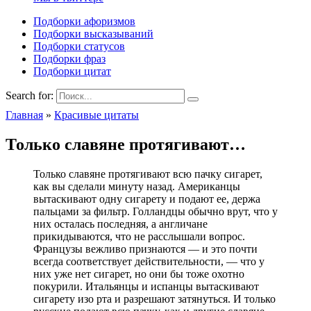
Подборки афоризмов
Подборки высказываний
Подборки статусов
Подборки фраз
Подборки цитат
Search for:
Главная
»
Красивые цитаты
Только славяне протягивают…
Только славяне протягивают всю пачку сигарет,
как вы сделали минуту назад. Американцы
вытаскивают одну сигарету и подают ее, держа
пальцами за фильтр. Голландцы обычно врут, что у
них осталась последняя, а англичане
прикидываются, что не расслышали вопрос.
Французы вежливо признаются — и это почти
всегда соответствует действительности, — что у
них уже нет сигарет, но они бы тоже охотно
покурили. Итальянцы и испанцы вытаскивают
сигарету изо рта и разрешают затянуться. И только