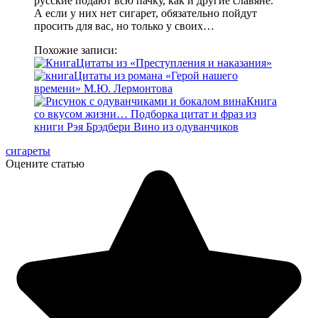
русские подают всю пачку, как и другие славяне.
А если у них нет сигарет, обязательно пойдут
просить для вас, но только у своих…
Похожие записи:
Цитаты из «Преступления и наказания»
Цитаты из романа «Герой нашего
времени» М.Ю. Лермонтова
Книга
со вкусом жизни… Подборка цитат и фраз из
книги Рэя Брэдбери Вино из одуванчиков
сигареты
Оцените статью