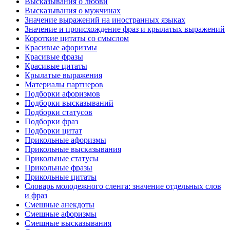
Высказывания о любви
Высказывания о мужчинах
Значение выражений на иностранных языках
Значение и происхождение фраз и крылатых выражений
Короткие цитаты со смыслом
Красивые афоризмы
Красивые фразы
Красивые цитаты
Крылатые выражения
Материалы партнеров
Подборки афоризмов
Подборки высказываний
Подборки статусов
Подборки фраз
Подборки цитат
Прикольные афоризмы
Прикольные высказывания
Прикольные статусы
Прикольные фразы
Прикольные цитаты
Словарь молодежного сленга: значение отдельных слов
и фраз
Смешные анекдоты
Смешные афоризмы
Смешные высказывания