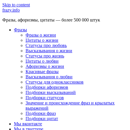
Skip to content
frazy.info
Фразы, афоризмы, цитаты — более 500 000 штук
Фразы
Фразы о жизни
Цитаты о жизни
Статусы про любовь
Высказывания о жизни
Статусы про жизнь
Цитаты о любви
Афоризмы о жизни
Красивые фразы
Высказывания о любви
Статусы для одноклассников
Подборки афоризмов
Подборки высказываний
Подборки статусов
Значение и происхождение фраз и крылатых
выражений
Подборки фраз
Подборки цитат
Мы вконтакте
Мы в твиттере