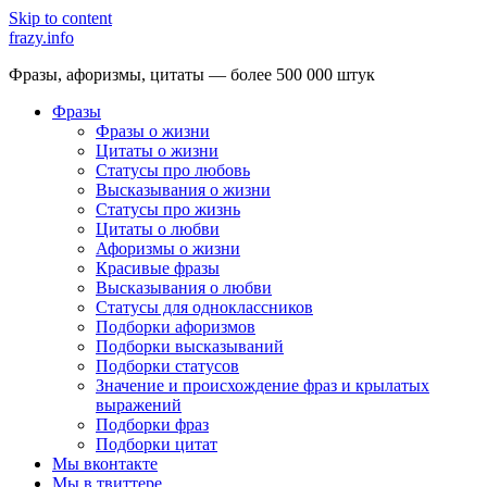
Skip to content
frazy.info
Фразы, афоризмы, цитаты — более 500 000 штук
Фразы
Фразы о жизни
Цитаты о жизни
Статусы про любовь
Высказывания о жизни
Статусы про жизнь
Цитаты о любви
Афоризмы о жизни
Красивые фразы
Высказывания о любви
Статусы для одноклассников
Подборки афоризмов
Подборки высказываний
Подборки статусов
Значение и происхождение фраз и крылатых
выражений
Подборки фраз
Подборки цитат
Мы вконтакте
Мы в твиттере