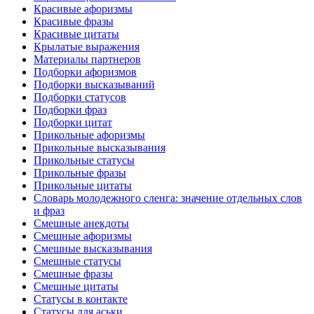
Красивые афоризмы
Красивые фразы
Красивые цитаты
Крылатые выражения
Материалы партнеров
Подборки афоризмов
Подборки высказываний
Подборки статусов
Подборки фраз
Подборки цитат
Прикольные афоризмы
Прикольные высказывания
Прикольные статусы
Прикольные фразы
Прикольные цитаты
Словарь молодежного сленга: значение отдельных слов
и фраз
Смешные анекдоты
Смешные афоризмы
Смешные высказывания
Смешные статусы
Смешные фразы
Смешные цитаты
Статусы в контакте
Статусы для аськи