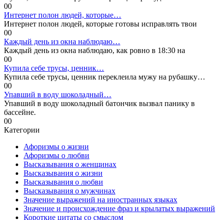
0
0
Интернет полон людей, которые…
Интернет полон людей, которые готовы исправлять твои
0
0
Каждый день из окна наблюдаю…
Каждый день из окна наблюдаю, как ровно в 18:30 на
0
0
Купила себе трусы, ценник…
Купила себе трусы, ценник переклеила мужу на рубашку…
0
0
Упавший в воду шоколадный…
Упавший в воду шоколадный батончик вызвал панику в
бассейне.
0
0
Категории
Афоризмы о жизни
Афоризмы о любви
Высказывания о женщинах
Высказывания о жизни
Высказывания о любви
Высказывания о мужчинах
Значение выражений на иностранных языках
Значение и происхождение фраз и крылатых выражений
Короткие цитаты со смыслом