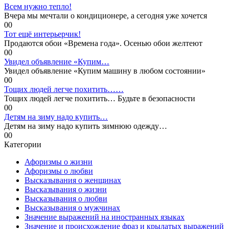
Всем нужно тепло!
Вчера мы мечтали о кондиционере, а сегодня уже хочется
0
0
Тот ещё интерьерчик!
Продаются обои «Времена года». Осенью обои желтеют
0
0
Увидел объявление «Купим…
Увидел объявление «Купим машину в любом состоянии»
0
0
Тощих людей легче похитить……
Тощих людей легче похитить… Будьте в безопасности
0
0
Детям на зиму надо купить…
Детям на зиму надо купить зимнюю одежду…
0
0
Категории
Афоризмы о жизни
Афоризмы о любви
Высказывания о женщинах
Высказывания о жизни
Высказывания о любви
Высказывания о мужчинах
Значение выражений на иностранных языках
Значение и происхождение фраз и крылатых выражений