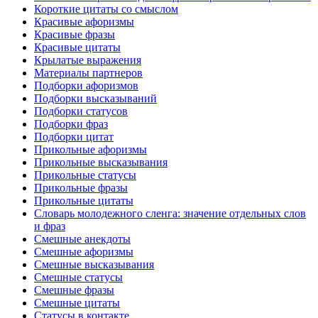
Короткие цитаты со смыслом
Красивые афоризмы
Красивые фразы
Красивые цитаты
Крылатые выражения
Материалы партнеров
Подборки афоризмов
Подборки высказываний
Подборки статусов
Подборки фраз
Подборки цитат
Прикольные афоризмы
Прикольные высказывания
Прикольные статусы
Прикольные фразы
Прикольные цитаты
Словарь молодежного сленга: значение отдельных слов
и фраз
Смешные анекдоты
Смешные афоризмы
Смешные высказывания
Смешные статусы
Смешные фразы
Смешные цитаты
Статусы в контакте