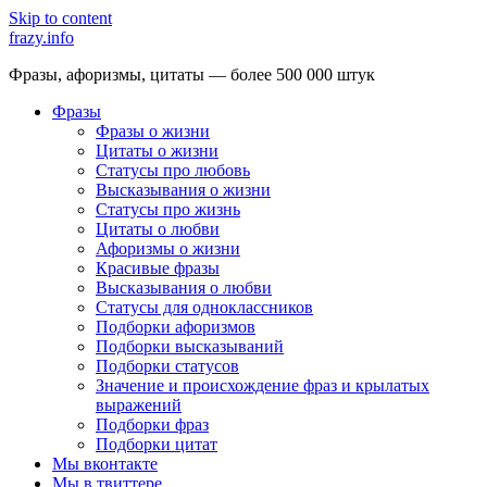
Skip to content
frazy.info
Фразы, афоризмы, цитаты — более 500 000 штук
Фразы
Фразы о жизни
Цитаты о жизни
Статусы про любовь
Высказывания о жизни
Статусы про жизнь
Цитаты о любви
Афоризмы о жизни
Красивые фразы
Высказывания о любви
Статусы для одноклассников
Подборки афоризмов
Подборки высказываний
Подборки статусов
Значение и происхождение фраз и крылатых
выражений
Подборки фраз
Подборки цитат
Мы вконтакте
Мы в твиттере