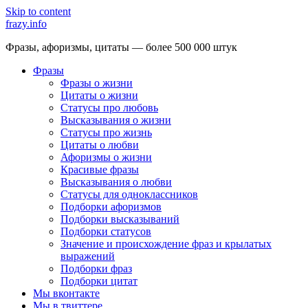
Skip to content
frazy.info
Фразы, афоризмы, цитаты — более 500 000 штук
Фразы
Фразы о жизни
Цитаты о жизни
Статусы про любовь
Высказывания о жизни
Статусы про жизнь
Цитаты о любви
Афоризмы о жизни
Красивые фразы
Высказывания о любви
Статусы для одноклассников
Подборки афоризмов
Подборки высказываний
Подборки статусов
Значение и происхождение фраз и крылатых
выражений
Подборки фраз
Подборки цитат
Мы вконтакте
Мы в твиттере