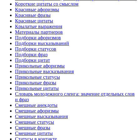
Короткие цитаты со смыслом
Красивые афоризмы
Красивые фразы
Красивые цитаты
Крылатые выражения
Материалы партнеров
Подборки афоризмов
Подборки высказываний
Подборки статусов
Подборки фраз
Подборки цитат
Прикольные афоризмы
Прикольные высказывания
Прикольные статусы
Прикольные фразы
Прикольные цитаты
Словарь молодежного сленга: значение отдельных слов
и фраз
Смешные анекдоты
Смешные афоризмы
Смешные высказывания
Смешные статусы
Смешные фразы
Смешные цитаты
Статусы в контакте