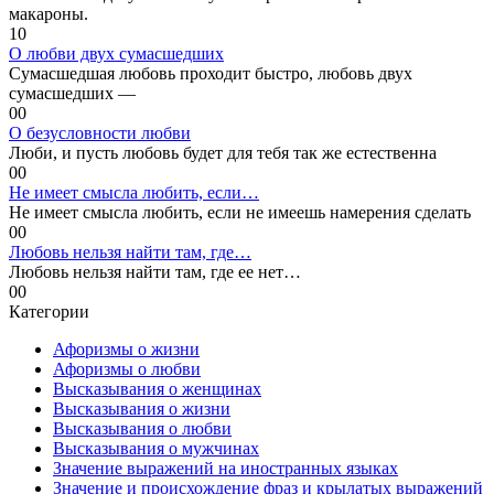
макароны.
1
0
О любви двух сумасшедших
Сумасшедшая любовь проходит быстро, любовь двух
сумасшедших —
0
0
О безусловности любви
Люби, и пусть любовь будет для тебя так же естественна
0
0
Не имеет смысла любить, если…
Не имеет смысла любить, если не имеешь намерения сделать
0
0
Любовь нельзя найти там, где…
Любовь нельзя найти там, где ее нет…
0
0
Категории
Афоризмы о жизни
Афоризмы о любви
Высказывания о женщинах
Высказывания о жизни
Высказывания о любви
Высказывания о мужчинах
Значение выражений на иностранных языках
Значение и происхождение фраз и крылатых выражений