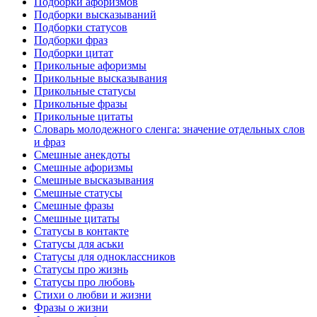
Подборки афоризмов
Подборки высказываний
Подборки статусов
Подборки фраз
Подборки цитат
Прикольные афоризмы
Прикольные высказывания
Прикольные статусы
Прикольные фразы
Прикольные цитаты
Словарь молодежного сленга: значение отдельных слов
и фраз
Смешные анекдоты
Смешные афоризмы
Смешные высказывания
Смешные статусы
Смешные фразы
Смешные цитаты
Статусы в контакте
Статусы для аськи
Статусы для одноклассников
Статусы про жизнь
Статусы про любовь
Стихи о любви и жизни
Фразы о жизни