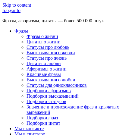
Skip to content
frazy.info
Фразы, афоризмы, цитаты — более 500 000 штук
Фразы
Фразы о жизни
Цитаты о жизни
Статусы про любовь
Высказывания о жизни
Статусы про жизнь
Цитаты о любви
Афоризмы о жизни
Красивые фразы
Высказывания о любви
Статусы для одноклассников
Подборки афоризмов
Подборки высказываний
Подборки статусов
Значение и происхождение фраз и крылатых
выражений
Подборки фраз
Подборки цитат
Мы вконтакте
Мы в твиттере