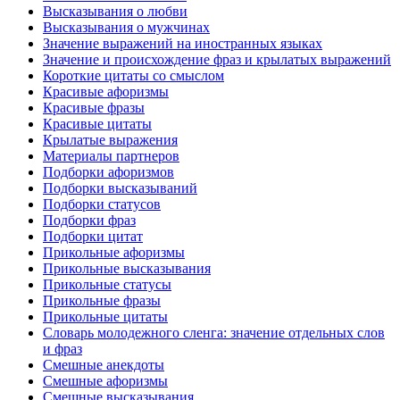
Высказывания о любви
Высказывания о мужчинах
Значение выражений на иностранных языках
Значение и происхождение фраз и крылатых выражений
Короткие цитаты со смыслом
Красивые афоризмы
Красивые фразы
Красивые цитаты
Крылатые выражения
Материалы партнеров
Подборки афоризмов
Подборки высказываний
Подборки статусов
Подборки фраз
Подборки цитат
Прикольные афоризмы
Прикольные высказывания
Прикольные статусы
Прикольные фразы
Прикольные цитаты
Словарь молодежного сленга: значение отдельных слов
и фраз
Смешные анекдоты
Смешные афоризмы
Смешные высказывания