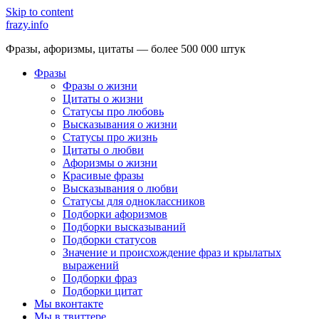
Skip to content
frazy.info
Фразы, афоризмы, цитаты — более 500 000 штук
Фразы
Фразы о жизни
Цитаты о жизни
Статусы про любовь
Высказывания о жизни
Статусы про жизнь
Цитаты о любви
Афоризмы о жизни
Красивые фразы
Высказывания о любви
Статусы для одноклассников
Подборки афоризмов
Подборки высказываний
Подборки статусов
Значение и происхождение фраз и крылатых
выражений
Подборки фраз
Подборки цитат
Мы вконтакте
Мы в твиттере