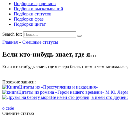
Подборки афоризмов
Подборки высказываний
Подборки статусов
Подборки фраз
Подборки цитат
Search for:
Главная
»
Смешные статусы
Если кто-нибудь знает, где я…
Если кто-нибудь знает, где я вчера была, с кем и чем занима
Похожие записи:
Цитаты из «Преступления и наказания»
Цитаты из романа «Герой нашего времени» М.Ю. Лерм
Не имей сто рублей, а имей сто друзей
о себе
Оцените статью