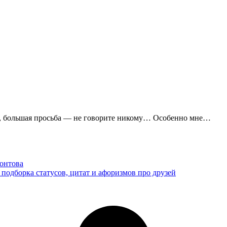
лась, большая просьба — не говорите никому… Особенно мне…
онтова
: подборка статусов, цитат и афоризмов про друзей