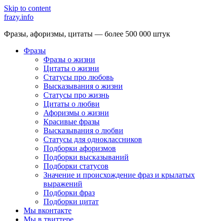
Skip to content
frazy.info
Фразы, афоризмы, цитаты — более 500 000 штук
Фразы
Фразы о жизни
Цитаты о жизни
Статусы про любовь
Высказывания о жизни
Статусы про жизнь
Цитаты о любви
Афоризмы о жизни
Красивые фразы
Высказывания о любви
Статусы для одноклассников
Подборки афоризмов
Подборки высказываний
Подборки статусов
Значение и происхождение фраз и крылатых
выражений
Подборки фраз
Подборки цитат
Мы вконтакте
Мы в твиттере