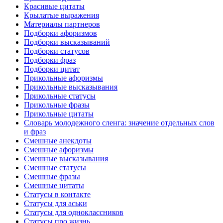
Красивые цитаты
Крылатые выражения
Материалы партнеров
Подборки афоризмов
Подборки высказываний
Подборки статусов
Подборки фраз
Подборки цитат
Прикольные афоризмы
Прикольные высказывания
Прикольные статусы
Прикольные фразы
Прикольные цитаты
Словарь молодежного сленга: значение отдельных слов
и фраз
Смешные анекдоты
Смешные афоризмы
Смешные высказывания
Смешные статусы
Смешные фразы
Смешные цитаты
Статусы в контакте
Статусы для аськи
Статусы для одноклассников
Статусы про жизнь