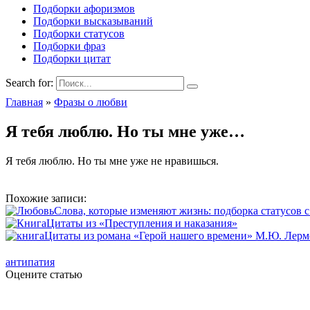
Подборки афоризмов
Подборки высказываний
Подборки статусов
Подборки фраз
Подборки цитат
Search for:
Главная
»
Фразы о любви
Я тебя люблю. Но ты мне уже…
Я тебя люблю. Но ты мне уже не нравишься.
Похожие записи:
Слова, которые изменяют жизнь: подборка статусов 
Цитаты из «Преступления и наказания»
Цитаты из романа «Герой нашего времени» М.Ю. Лерм
антипатия
Оцените статью