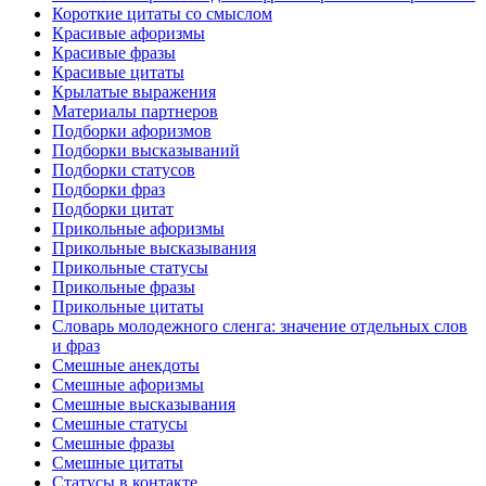
Короткие цитаты со смыслом
Красивые афоризмы
Красивые фразы
Красивые цитаты
Крылатые выражения
Материалы партнеров
Подборки афоризмов
Подборки высказываний
Подборки статусов
Подборки фраз
Подборки цитат
Прикольные афоризмы
Прикольные высказывания
Прикольные статусы
Прикольные фразы
Прикольные цитаты
Словарь молодежного сленга: значение отдельных слов
и фраз
Смешные анекдоты
Смешные афоризмы
Смешные высказывания
Смешные статусы
Смешные фразы
Смешные цитаты
Статусы в контакте