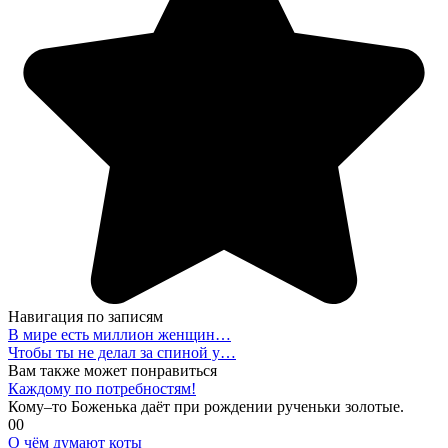
Навигация по записям
В мире есть миллион женщин…
Чтобы ты не делал за спиной у…
Вам также может понравиться
Каждому по потребностям!
Кому–то Боженька даёт при рождении рученьки золотые.
0
0
О чём думают коты