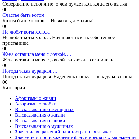
Совершенно непонятно, о чем думает кот, когда его взгляд
0
0
Счастье быть котом
Котом быть хорошо… Не жизнь, а малина!
0
0
Не любят коты холода
Не любят коты холода. Начинают искать себе тёплое
пристанище
0
0
Жена оставила меня с дочкой….
Жена оставила меня с дочкой. За час она села мне на
0
0
Погода такая дурацкая….
Погода такая дурацкая. Наденешь шапку — как дура в шапке.
0
0
Категории
Афоризмы о жизни
Афоризмы о любви
Высказывания о женщинах
Высказывания о жизни
Высказывания о любви
Высказывания о мужчинах
Значение выражений на иностранных языках
Значение и происхождение фраз и крылатых выражений