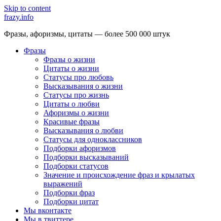
Skip to content
frazy.info
Фразы, афоризмы, цитаты — более 500 000 штук
Фразы
Фразы о жизни
Цитаты о жизни
Статусы про любовь
Высказывания о жизни
Статусы про жизнь
Цитаты о любви
Афоризмы о жизни
Красивые фразы
Высказывания о любви
Статусы для одноклассников
Подборки афоризмов
Подборки высказываний
Подборки статусов
Значение и происхождение фраз и крылатых
выражений
Подборки фраз
Подборки цитат
Мы вконтакте
Мы в твиттере