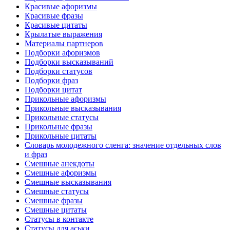
Красивые афоризмы
Красивые фразы
Красивые цитаты
Крылатые выражения
Материалы партнеров
Подборки афоризмов
Подборки высказываний
Подборки статусов
Подборки фраз
Подборки цитат
Прикольные афоризмы
Прикольные высказывания
Прикольные статусы
Прикольные фразы
Прикольные цитаты
Словарь молодежного сленга: значение отдельных слов
и фраз
Смешные анекдоты
Смешные афоризмы
Смешные высказывания
Смешные статусы
Смешные фразы
Смешные цитаты
Статусы в контакте
Статусы для аськи