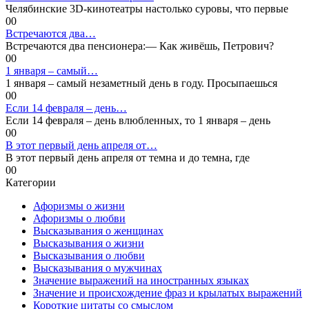
Челябинские 3D-кинотеатры настолько суровы, что первые
0
0
Встречаются два…
Встречаются два пенсионера:— Как живёшь, Петрович?
0
0
1 января – самый…
1 января – самый незаметный день в году. Просыпаешься
0
0
Если 14 февраля – день…
Если 14 февраля – день влюбленных, то 1 января – день
0
0
В этот первый день апреля от…
В этот первый день апреля от темна и до темна, где
0
0
Категории
Афоризмы о жизни
Афоризмы о любви
Высказывания о женщинах
Высказывания о жизни
Высказывания о любви
Высказывания о мужчинах
Значение выражений на иностранных языках
Значение и происхождение фраз и крылатых выражений
Короткие цитаты со смыслом