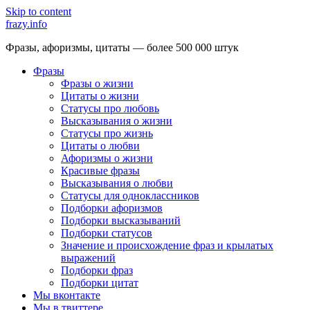
Skip to content
frazy.info
Фразы, афоризмы, цитаты — более 500 000 штук
Фразы
Фразы о жизни
Цитаты о жизни
Статусы про любовь
Высказывания о жизни
Статусы про жизнь
Цитаты о любви
Афоризмы о жизни
Красивые фразы
Высказывания о любви
Статусы для одноклассников
Подборки афоризмов
Подборки высказываний
Подборки статусов
Значение и происхождение фраз и крылатых
выражений
Подборки фраз
Подборки цитат
Мы вконтакте
Мы в твиттере