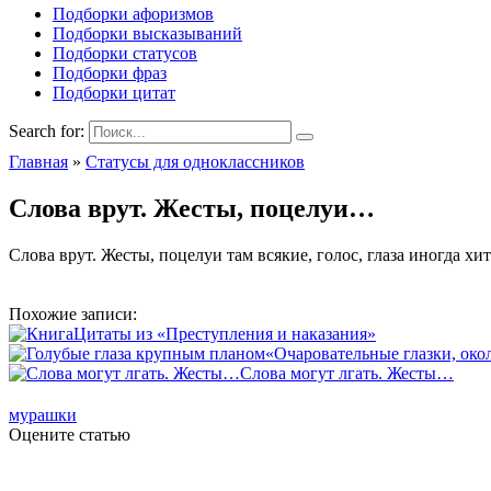
Подборки афоризмов
Подборки высказываний
Подборки статусов
Подборки фраз
Подборки цитат
Search for:
Главная
»
Статусы для одноклассников
Слова врут. Жесты, поцелуи…
Слова врут. Жесты, поцелуи там всякие, голос, глаза иногда х
Похожие записи:
Цитаты из «Преступления и наказания»
«Очаровательные глазки, око
Слова могут лгать. Жесты…
мурашки
Оцените статью