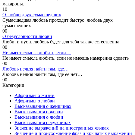
макароны.
1
0
О любви двух сумасшедших
Сумасшедшая любовь проходит быстро, любовь двух
сумасшедших —
0
0
О безусловности любви
Люби, и пусть любовь будет для тебя так же естественна
0
0
Не имеет смысла любить, если…
Не имеет смысла любить, если не имеешь намерения сделать
0
0
Любовь нельзя найти там, где…
Любовь нельзя найти там, где ее нет…
0
0
Категории
Афоризмы о жизни
Афоризмы о любви
Высказывания о женщинах
Высказывания о жизни
Высказывания о любви
Высказывания о мужчинах
Значение выражений на иностранных языках
Значение и происхождение фраз и крылатых выражений