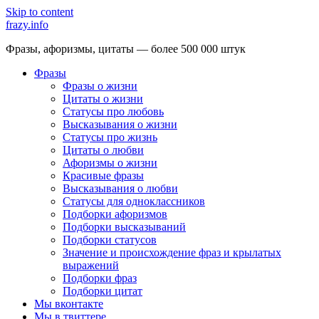
Skip to content
frazy.info
Фразы, афоризмы, цитаты — более 500 000 штук
Фразы
Фразы о жизни
Цитаты о жизни
Статусы про любовь
Высказывания о жизни
Статусы про жизнь
Цитаты о любви
Афоризмы о жизни
Красивые фразы
Высказывания о любви
Статусы для одноклассников
Подборки афоризмов
Подборки высказываний
Подборки статусов
Значение и происхождение фраз и крылатых
выражений
Подборки фраз
Подборки цитат
Мы вконтакте
Мы в твиттере