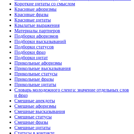
Короткие цитаты со смыслом
Красивые афоризмы
Красивые фразы
Красивые цитаты
Крылатые выражения
Материалы партнеров
Подборки афоризмов
Подборки высказываний
Подборки статусов
Подборки фраз
Подборки цитат
Прикольные афоризмы
Прикольные высказывания
Прикольные статусы
Прикольные фразы
Прикольные цитаты
Словарь молодежного сленга: значение отдельных слов
и фраз
Смешные анекдоты
Смешные афоризмы
Смешные высказывания
Смешные статусы
Смешные фразы
Смешные цитаты
Статусы в контакте