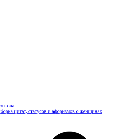
онтова
борка цитат, статусов и афоризмов о женщинах