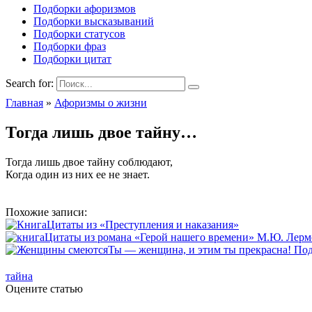
Подборки афоризмов
Подборки высказываний
Подборки статусов
Подборки фраз
Подборки цитат
Search for:
Главная
»
Афоризмы о жизни
Тогда лишь двое тайну…
Тогда лишь двое тайну соблюдают,
Когда один из них ее не знает.
Похожие записи:
Цитаты из «Преступления и наказания»
Цитаты из романа «Герой нашего времени» М.Ю. Лерм
Ты — женщина, и этим ты прекрасна! Под
тайна
Оцените статью