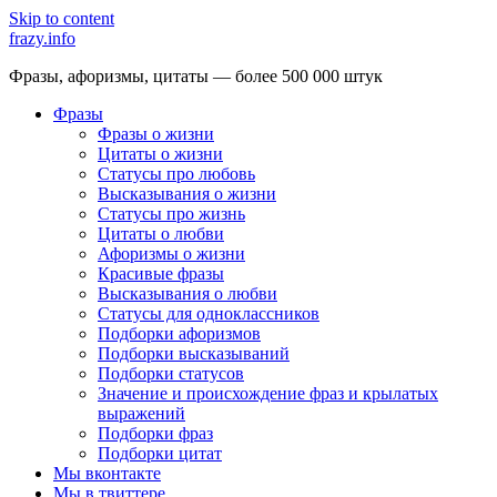
Skip to content
frazy.info
Фразы, афоризмы, цитаты — более 500 000 штук
Фразы
Фразы о жизни
Цитаты о жизни
Статусы про любовь
Высказывания о жизни
Статусы про жизнь
Цитаты о любви
Афоризмы о жизни
Красивые фразы
Высказывания о любви
Статусы для одноклассников
Подборки афоризмов
Подборки высказываний
Подборки статусов
Значение и происхождение фраз и крылатых
выражений
Подборки фраз
Подборки цитат
Мы вконтакте
Мы в твиттере