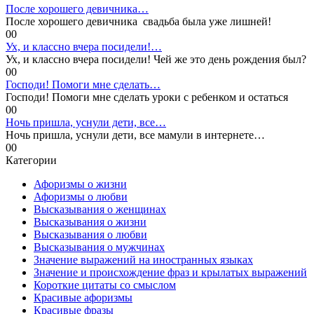
После хорошего девичника…
После хорошего девичника свадьба была уже лишней!
0
0
Ух, и классно вчера посидели!…
Ух, и классно вчера посидели! Чей же это день рождения был?
0
0
Господи! Помоги мне сделать…
Господи! Помоги мне сделать уроки с ребенком и остаться
0
0
Ночь пришла, уснули дети, все…
Ночь пришла, уснули дети, все мамули в интернете…
0
0
Категории
Афоризмы о жизни
Афоризмы о любви
Высказывания о женщинах
Высказывания о жизни
Высказывания о любви
Высказывания о мужчинах
Значение выражений на иностранных языках
Значение и происхождение фраз и крылатых выражений
Короткие цитаты со смыслом
Красивые афоризмы
Красивые фразы