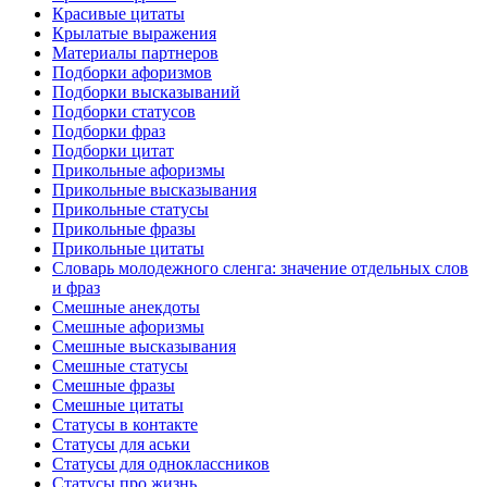
Красивые цитаты
Крылатые выражения
Материалы партнеров
Подборки афоризмов
Подборки высказываний
Подборки статусов
Подборки фраз
Подборки цитат
Прикольные афоризмы
Прикольные высказывания
Прикольные статусы
Прикольные фразы
Прикольные цитаты
Словарь молодежного сленга: значение отдельных слов
и фраз
Смешные анекдоты
Смешные афоризмы
Смешные высказывания
Смешные статусы
Смешные фразы
Смешные цитаты
Статусы в контакте
Статусы для аськи
Статусы для одноклассников
Статусы про жизнь