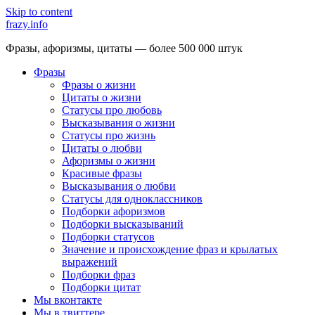
Skip to content
frazy.info
Фразы, афоризмы, цитаты — более 500 000 штук
Фразы
Фразы о жизни
Цитаты о жизни
Статусы про любовь
Высказывания о жизни
Статусы про жизнь
Цитаты о любви
Афоризмы о жизни
Красивые фразы
Высказывания о любви
Статусы для одноклассников
Подборки афоризмов
Подборки высказываний
Подборки статусов
Значение и происхождение фраз и крылатых
выражений
Подборки фраз
Подборки цитат
Мы вконтакте
Мы в твиттере