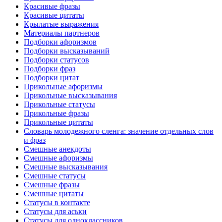
Красивые фразы
Красивые цитаты
Крылатые выражения
Материалы партнеров
Подборки афоризмов
Подборки высказываний
Подборки статусов
Подборки фраз
Подборки цитат
Прикольные афоризмы
Прикольные высказывания
Прикольные статусы
Прикольные фразы
Прикольные цитаты
Словарь молодежного сленга: значение отдельных слов
и фраз
Смешные анекдоты
Смешные афоризмы
Смешные высказывания
Смешные статусы
Смешные фразы
Смешные цитаты
Статусы в контакте
Статусы для аськи
Статусы для одноклассников