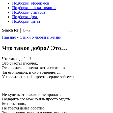
Подборки афоризмов
Подборки высказываний
Подборки статусов
Подборки фраз
Подборки цитат
Search for:
Главная
»
Стихи о любви и жизни
Что такое добро? Это…
Что такое добро?
Это счастья кусочек,
Это свежего воздуха, ветра глоточек.
Ты его подари, и оно возвернется,
У кого-то сильней просто сердце забьется.
Не купить это слово и не продать,
Подарить его можно иль просто отдать…
Безвозмездно,
Не требуя денег обратно,
Это все очень просто и очень понятно.