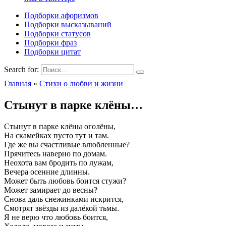
Подборки афоризмов
Подборки высказываний
Подборки статусов
Подборки фраз
Подборки цитат
Search for:
Главная
»
Стихи о любви и жизни
Стынут в парке клёны…
Стынут в парке клёны оголёны,
На скамейках пусто тут и там.
Где же вы счастливые влюбленные?
Прячитесь наверно по домам.
Неохота вам бродить по лужам,
Вечера осенние длинны.
Может быть любовь боится стужи?
Может замирает до весны?
Снова даль снежинками искрится,
Смотрят звёзды из далёкой тьмы.
Я не верю что любовь боится,