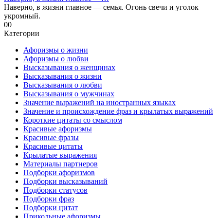
Наверно, в жизни главное — семья. Огонь свечи и уголок
укромный.
0
0
Категории
Афоризмы о жизни
Афоризмы о любви
Высказывания о женщинах
Высказывания о жизни
Высказывания о любви
Высказывания о мужчинах
Значение выражений на иностранных языках
Значение и происхождение фраз и крылатых выражений
Короткие цитаты со смыслом
Красивые афоризмы
Красивые фразы
Красивые цитаты
Крылатые выражения
Материалы партнеров
Подборки афоризмов
Подборки высказываний
Подборки статусов
Подборки фраз
Подборки цитат
Прикольные афоризмы