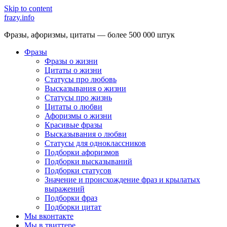
Skip to content
frazy.info
Фразы, афоризмы, цитаты — более 500 000 штук
Фразы
Фразы о жизни
Цитаты о жизни
Статусы про любовь
Высказывания о жизни
Статусы про жизнь
Цитаты о любви
Афоризмы о жизни
Красивые фразы
Высказывания о любви
Статусы для одноклассников
Подборки афоризмов
Подборки высказываний
Подборки статусов
Значение и происхождение фраз и крылатых
выражений
Подборки фраз
Подборки цитат
Мы вконтакте
Мы в твиттере