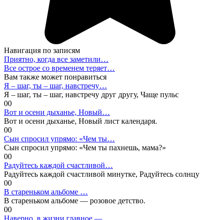
Навигация по записям
Приятно, когда все заметили…
Все острое со временем теряет…
Вам также может понравиться
Я – шаг, ты – шаг, навстречу…
Я – шаг, ты – шаг, навстречу друг другу, Чаще пульс
0
0
Вот и осени дыханье, Новый…
Вот и осени дыханье, Новый лист календаря.
0
0
Сын спросил упрямо: «Чем ты…
Сын спросил упрямо: «Чем ты пахнешь, мама?»
0
0
Радуйтесь каждой счастливой…
Радуйтесь каждой счастливой минутке, Радуйтесь солнцу
0
0
В стареньком альбоме …
В стареньком альбоме — розовое детство.
0
0
Наверно, в жизни главное —…