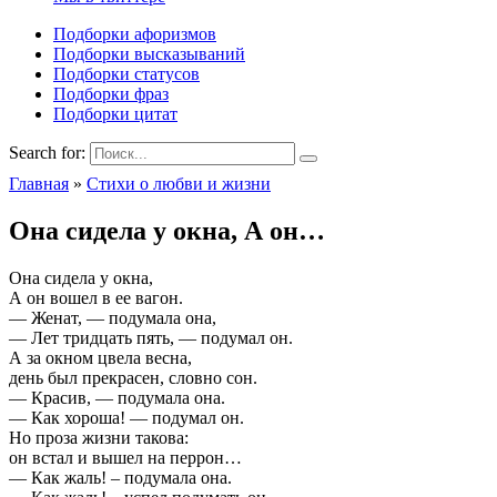
Подборки афоризмов
Подборки высказываний
Подборки статусов
Подборки фраз
Подборки цитат
Search for:
Главная
»
Стихи о любви и жизни
Она сидела у окна, А он…
Она сидела у окна,
А он вошел в ее вагон.
— Женат, — подумала она,
— Лет тридцать пять, — подумал он.
А за окном цвела весна,
день был прекрасен, словно сон.
— Красив, — подумала она.
— Как хороша! — подумал он.
Но проза жизни такова:
он встал и вышел на перрон…
— Как жаль! – подумала она.