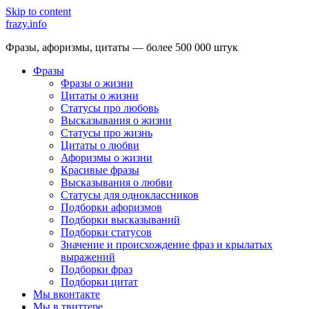
Skip to content
frazy.info
Фразы, афоризмы, цитаты — более 500 000 штук
Фразы
Фразы о жизни
Цитаты о жизни
Статусы про любовь
Высказывания о жизни
Статусы про жизнь
Цитаты о любви
Афоризмы о жизни
Красивые фразы
Высказывания о любви
Статусы для одноклассников
Подборки афоризмов
Подборки высказываний
Подборки статусов
Значение и происхождение фраз и крылатых
выражений
Подборки фраз
Подборки цитат
Мы вконтакте
Мы в твиттере