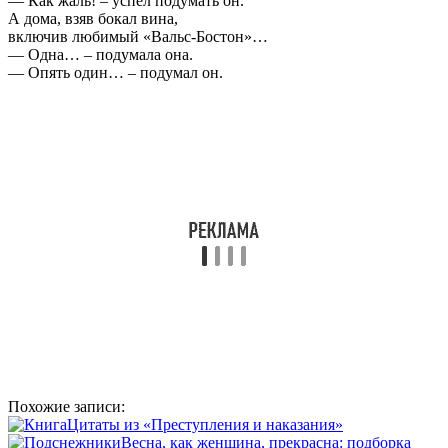
— Как жаль! – успел подумать он.
А дома, взяв бокал вина,
включив любимый «Вальс-Бостон»…
— Одна… – подумала она.
— Опять один… – подумал он.
Похожие записи:
Цитаты из «Преступления и наказания»
Весна, как женщина, прекрасна: подборка