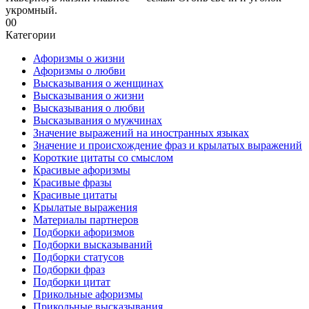
укромный.
0
0
Категории
Афоризмы о жизни
Афоризмы о любви
Высказывания о женщинах
Высказывания о жизни
Высказывания о любви
Высказывания о мужчинах
Значение выражений на иностранных языках
Значение и происхождение фраз и крылатых выражений
Короткие цитаты со смыслом
Красивые афоризмы
Красивые фразы
Красивые цитаты
Крылатые выражения
Материалы партнеров
Подборки афоризмов
Подборки высказываний
Подборки статусов
Подборки фраз
Подборки цитат
Прикольные афоризмы
Прикольные высказывания