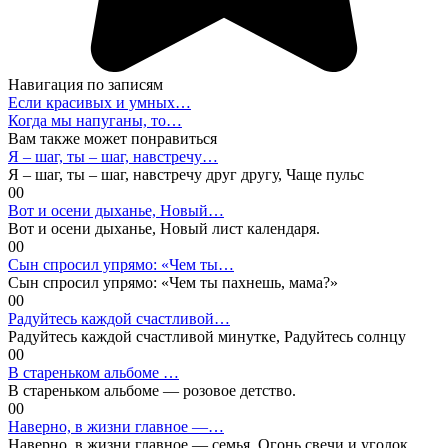
Навигация по записям
Если красивых и умных…
Когда мы напуганы, то…
Вам также может понравиться
Я – шаг, ты – шаг, навстречу…
Я – шаг, ты – шаг, навстречу друг другу, Чаще пульс
0
0
Вот и осени дыханье, Новый…
Вот и осени дыханье, Новый лист календаря.
0
0
Сын спросил упрямо: «Чем ты…
Сын спросил упрямо: «Чем ты пахнешь, мама?»
0
0
Радуйтесь каждой счастливой…
Радуйтесь каждой счастливой минутке, Радуйтесь солнцу
0
0
В стареньком альбоме …
В стареньком альбоме — розовое детство.
0
0
Наверно, в жизни главное —…
Наверно, в жизни главное — семья. Огонь свечи и уголок