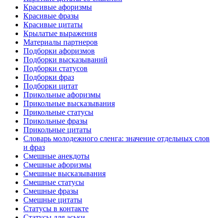
Красивые афоризмы
Красивые фразы
Красивые цитаты
Крылатые выражения
Материалы партнеров
Подборки афоризмов
Подборки высказываний
Подборки статусов
Подборки фраз
Подборки цитат
Прикольные афоризмы
Прикольные высказывания
Прикольные статусы
Прикольные фразы
Прикольные цитаты
Словарь молодежного сленга: значение отдельных слов
и фраз
Смешные анекдоты
Смешные афоризмы
Смешные высказывания
Смешные статусы
Смешные фразы
Смешные цитаты
Статусы в контакте
Статусы для аськи