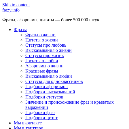
Skip to content
frazy.info
Фразы, афоризмы, цитаты — более 500 000 штук
Фразы
Фразы о жизни
Цитаты о жизни
Статусы про любовь
Высказывания о жизни
Статусы про жизнь
Цитаты о любви
Афоризмы о жизни
Красивые фразы
Высказывания о любви
Статусы для одноклассников
Подборки афоризмов
Подборки высказываний
Подборки статусов
Значение и происхождение фраз и крылатых
выражений
Подборки фраз
Подборки цитат
Мы вконтакте
Мы в твиттере