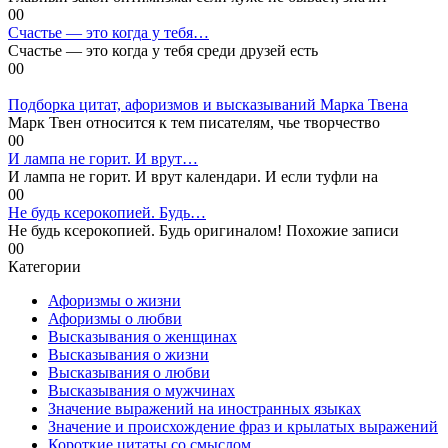
0
0
Счастье — это когда у тебя…
Счастье — это когда у тебя среди друзей есть
0
0
Подборка цитат, афоризмов и высказываний Марка Твена
Марк Твен относится к тем писателям, чье творчество
0
0
И лампа не горит. И врут…
И лампа не горит. И врут календари. И если туфли на
0
0
Не будь ксерокопией. Будь…
Не будь ксерокопией. Будь оригиналом! Похожие записи
0
0
Категории
Афоризмы о жизни
Афоризмы о любви
Высказывания о женщинах
Высказывания о жизни
Высказывания о любви
Высказывания о мужчинах
Значение выражений на иностранных языках
Значение и происхождение фраз и крылатых выражений
Короткие цитаты со смыслом