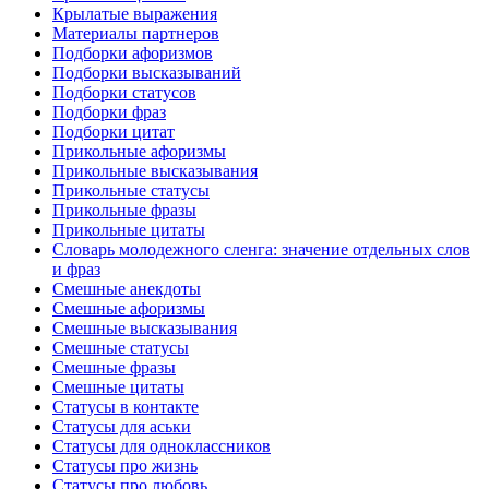
Крылатые выражения
Материалы партнеров
Подборки афоризмов
Подборки высказываний
Подборки статусов
Подборки фраз
Подборки цитат
Прикольные афоризмы
Прикольные высказывания
Прикольные статусы
Прикольные фразы
Прикольные цитаты
Словарь молодежного сленга: значение отдельных слов
и фраз
Смешные анекдоты
Смешные афоризмы
Смешные высказывания
Смешные статусы
Смешные фразы
Смешные цитаты
Статусы в контакте
Статусы для аськи
Статусы для одноклассников
Статусы про жизнь
Статусы про любовь