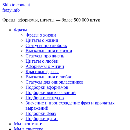
Skip to content
frazy.info
Фразы, афоризмы, цитаты — более 500 000 штук
Фразы
Фразы о жизни
Цитаты о жизни
Статусы про любовь
Высказывания о жизни
Статусы про жизнь
Цитаты о любви
Афоризмы о жизни
Красивые фразы
Высказывания о любви
Статусы для одноклассников
Подборки афоризмов
Подборки высказываний
Подборки статусов
Значение и происхождение фраз и крылатых
выражений
Подборки фраз
Подборки цитат
Мы вконтакте
Мы в твиттере