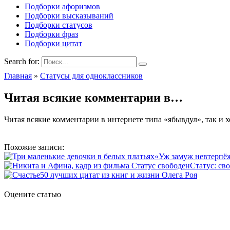
Подборки афоризмов
Подборки высказываний
Подборки статусов
Подборки фраз
Подборки цитат
Search for:
Главная
»
Статусы для одноклассников
Читая всякие комментарии в…
Читая всякие комментарии в интернете типа «ябывдул», так и х
Похожие записи:
«Уж замуж невтерпёж
Статус: св
50 лучших цитат из книг и жизни Олега Роя
Оцените статью