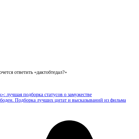
очется ответить «дактобтедал?»
»: лучшая подборка статусов о замужестве
ободен. Подборка лучших цитат и высказываний из фильма