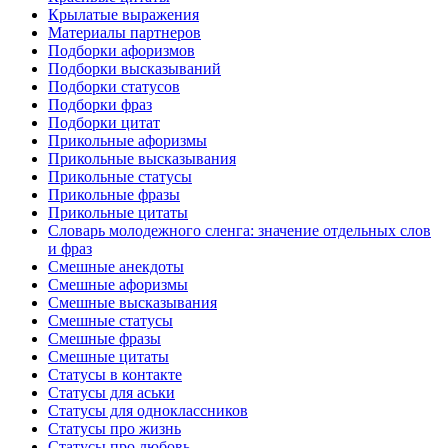
Крылатые выражения
Материалы партнеров
Подборки афоризмов
Подборки высказываний
Подборки статусов
Подборки фраз
Подборки цитат
Прикольные афоризмы
Прикольные высказывания
Прикольные статусы
Прикольные фразы
Прикольные цитаты
Словарь молодежного сленга: значение отдельных слов
и фраз
Смешные анекдоты
Смешные афоризмы
Смешные высказывания
Смешные статусы
Смешные фразы
Смешные цитаты
Статусы в контакте
Статусы для аськи
Статусы для одноклассников
Статусы про жизнь
Статусы про любовь