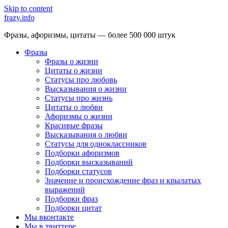
Skip to content
frazy.info
Фразы, афоризмы, цитаты — более 500 000 штук
Фразы
Фразы о жизни
Цитаты о жизни
Статусы про любовь
Высказывания о жизни
Статусы про жизнь
Цитаты о любви
Афоризмы о жизни
Красивые фразы
Высказывания о любви
Статусы для одноклассников
Подборки афоризмов
Подборки высказываний
Подборки статусов
Значение и происхождение фраз и крылатых
выражений
Подборки фраз
Подборки цитат
Мы вконтакте
Мы в твиттере