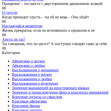
Прощение – это шоссе с двусторонним движением: всякий
0
0
О грусти
Когда приходит грусть – ты ей не верь – Она уйдёт
0
0
Наслаждайся моментом
Жизнь прекрасна, если не вспоминать о прошлом и не
0
0
Ангел ли ты?
Ты говоришь, что ты ангел? А поступки говорят сами за себя.
0
0
Категории
Афоризмы о жизни
Афоризмы о любви
Высказывания о женщинах
Высказывания о жизни
Высказывания о любви
Высказывания о мужчинах
Значение выражений на иностранных языках
Значение и происхождение фраз и крылатых выражений
Короткие цитаты со смыслом
Красивые афоризмы
Красивые фразы
Красивые цитаты