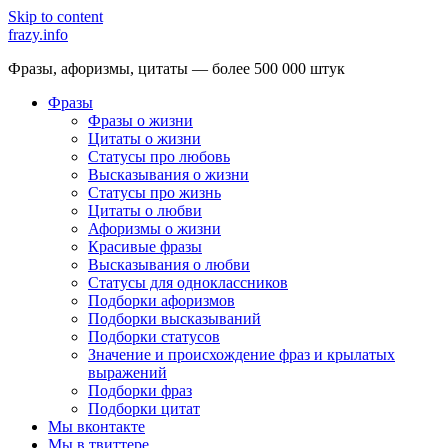
Skip to content
frazy.info
Фразы, афоризмы, цитаты — более 500 000 штук
Фразы
Фразы о жизни
Цитаты о жизни
Статусы про любовь
Высказывания о жизни
Статусы про жизнь
Цитаты о любви
Афоризмы о жизни
Красивые фразы
Высказывания о любви
Статусы для одноклассников
Подборки афоризмов
Подборки высказываний
Подборки статусов
Значение и происхождение фраз и крылатых
выражений
Подборки фраз
Подборки цитат
Мы вконтакте
Мы в твиттере