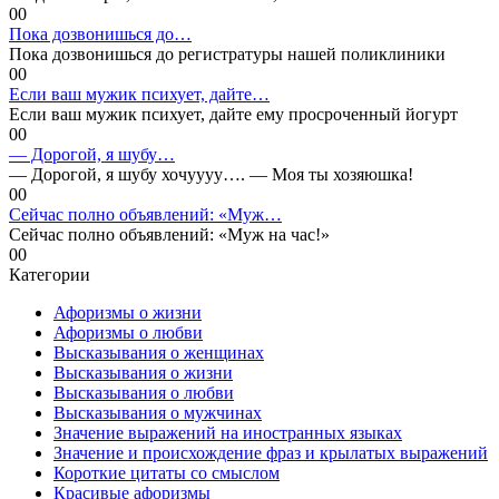
0
0
Пока дозвонишься до…
Пока дозвонишься до регистратуры нашей поликлиники
0
0
Если ваш мужик психует, дайте…
Если ваш мужик психует, дайте ему просроченный йогурт
0
0
— Дорогой, я шубу…
— Дорогой, я шубу хочуууу…. — Моя ты хозяюшка!
0
0
Сейчас полно объявлений: «Муж…
Сейчас полно объявлений: «Муж на час!»
0
0
Категории
Афоризмы о жизни
Афоризмы о любви
Высказывания о женщинах
Высказывания о жизни
Высказывания о любви
Высказывания о мужчинах
Значение выражений на иностранных языках
Значение и происхождение фраз и крылатых выражений
Короткие цитаты со смыслом
Красивые афоризмы