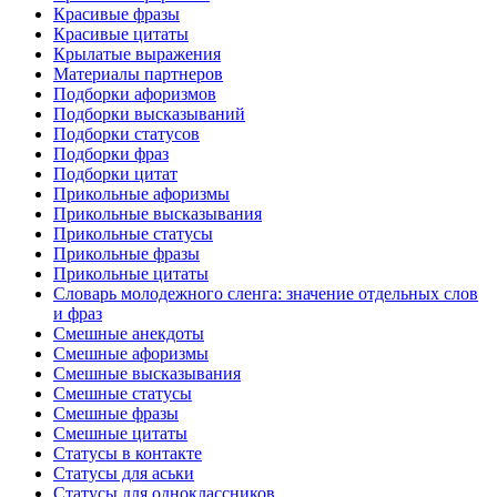
Красивые фразы
Красивые цитаты
Крылатые выражения
Материалы партнеров
Подборки афоризмов
Подборки высказываний
Подборки статусов
Подборки фраз
Подборки цитат
Прикольные афоризмы
Прикольные высказывания
Прикольные статусы
Прикольные фразы
Прикольные цитаты
Словарь молодежного сленга: значение отдельных слов
и фраз
Смешные анекдоты
Смешные афоризмы
Смешные высказывания
Смешные статусы
Смешные фразы
Смешные цитаты
Статусы в контакте
Статусы для аськи
Статусы для одноклассников