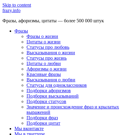
Skip to content
frazy.info
Фразы, афоризмы, цитаты — более 500 000 штук
Фразы
Фразы о жизни
Цитаты о жизни
Статусы про любовь
Высказывания о жизни
Статусы про жизнь
Цитаты о любви
Афоризмы о жизни
Красивые фразы
Высказывания о любви
Статусы для одноклассников
Подборки афоризмов
Подборки высказываний
Подборки статусов
Значение и происхождение фраз и крылатых
выражений
Подборки фраз
Подборки цитат
Мы вконтакте
Мы в твиттере