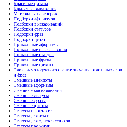
Красивые цитаты
Крылатые выражения
Материалы партнеров
Подборки афоризмов
Подборки высказываний
Подборки статусов
Подборки фраз
Подборки цитат
Прикольные афоризмы
Прикольные высказывания
Прикольные статусы
Прикольные фразы
Прикольные цитаты
Словарь молодежного сленга: значение отдельных слов
и фраз
Смешные анекдоты
Смешные афоризмы
Смешные высказывания
Смешные статусы
Смешные фразы
Смешные цитаты
Статусы в контакте
Статусы для аськи
Статусы для одноклассников
Статусы про жизнь