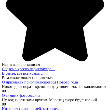
Навигация по записям
Садясь в кресло парикмахера…
В семье, где все храпят…
Вам также может понравиться
О признаках приближающегося Нового года
Новогодняя пора – время, когда у твоего компа скапливаются
0
0
О зимних фотосессиях
Ну вот, почти зима кругом. Морозец скоро будет колкий.
0
0
Интернет полон людей, которые…