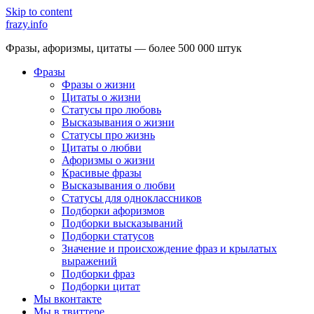
Skip to content
frazy.info
Фразы, афоризмы, цитаты — более 500 000 штук
Фразы
Фразы о жизни
Цитаты о жизни
Статусы про любовь
Высказывания о жизни
Статусы про жизнь
Цитаты о любви
Афоризмы о жизни
Красивые фразы
Высказывания о любви
Статусы для одноклассников
Подборки афоризмов
Подборки высказываний
Подборки статусов
Значение и происхождение фраз и крылатых
выражений
Подборки фраз
Подборки цитат
Мы вконтакте
Мы в твиттере