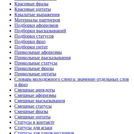
Красивые фразы
Красивые цитаты
Крылатые выражения
Материалы партнеров
Подборки афоризмов
Подборки высказываний
Подборки статусов
Подборки фраз
Подборки цитат
Прикольные афоризмы
Прикольные высказывания
Прикольные статусы
Прикольные фразы
Прикольные цитаты
Словарь молодежного сленга: значение отдельных слов
и фраз
Смешные анекдоты
Смешные афоризмы
Смешные высказывания
Смешные статусы
Смешные фразы
Смешные цитаты
Статусы в контакте
Статусы для аськи
Статусы для одноклассников