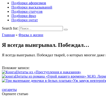
Подборки афоризмов
Подборки высказываний
Подборки статусов
Подборки фраз
Подборки цитат
Search for:
Главная
»
Фразы о жизни
Я всегда выигрывал. Побеждал…
Я всегда выигрывал. Побеждал тварей, о которых многие даже 
Похожие записи:
Цитаты из «Преступления и наказания»
Цитаты из романа «Герой нашего времени» М.Ю. Лерм
«Уж замуж невтерпёж
сигареты
Оцените статью