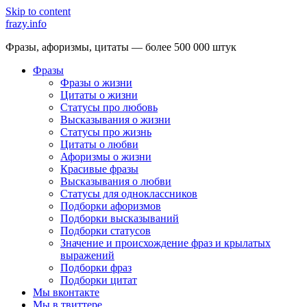
Skip to content
frazy.info
Фразы, афоризмы, цитаты — более 500 000 штук
Фразы
Фразы о жизни
Цитаты о жизни
Статусы про любовь
Высказывания о жизни
Статусы про жизнь
Цитаты о любви
Афоризмы о жизни
Красивые фразы
Высказывания о любви
Статусы для одноклассников
Подборки афоризмов
Подборки высказываний
Подборки статусов
Значение и происхождение фраз и крылатых
выражений
Подборки фраз
Подборки цитат
Мы вконтакте
Мы в твиттере