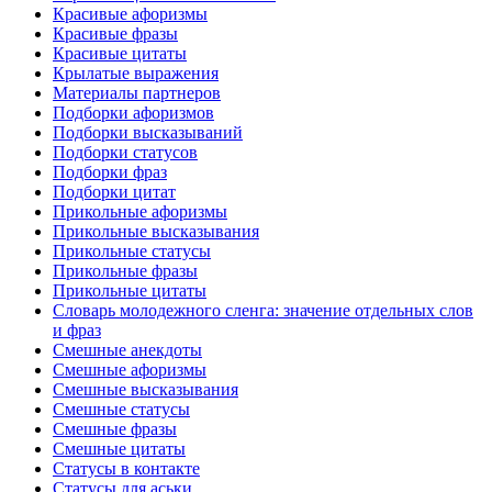
Красивые афоризмы
Красивые фразы
Красивые цитаты
Крылатые выражения
Материалы партнеров
Подборки афоризмов
Подборки высказываний
Подборки статусов
Подборки фраз
Подборки цитат
Прикольные афоризмы
Прикольные высказывания
Прикольные статусы
Прикольные фразы
Прикольные цитаты
Словарь молодежного сленга: значение отдельных слов
и фраз
Смешные анекдоты
Смешные афоризмы
Смешные высказывания
Смешные статусы
Смешные фразы
Смешные цитаты
Статусы в контакте
Статусы для аськи