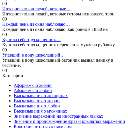
0
0
Интернет полон людей, которые…
Интернет полон людей, которые готовы исправлять твои
0
0
Каждый день из окна наблюдаю…
Каждый день из окна наблюдаю, как ровно в 18:30 на
0
0
Купила себе трусы, ценник…
Купила себе трусы, ценник переклеила мужу на рубашку…
0
0
Упавший в воду шоколадный…
Упавший в воду шоколадный батончик вызвал панику в
бассейне.
0
0
Категории
Афоризмы о жизни
Афоризмы о любви
Высказывания о женщинах
Высказывания о жизни
Высказывания о любви
Высказывания о мужчинах
Значение выражений на иностранных языках
Значение и происхождение фраз и крылатых выражений
Короткие цитаты со смыслом