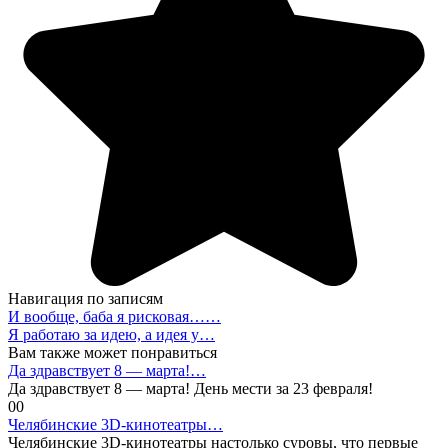
Навигация по записям
И вообще, баба я рисковая……
Я работаю за идею, а идея у…
Вам также может понравиться
Да здравствует 8 — марта!…
Да здравствует 8 — марта! День мести за 23 февраля!
0
0
Челябинские 3D-кинотеатры…
Челябинские 3D-кинотеатры настолько суровы, что первые