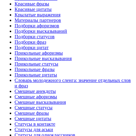
Красивые фразы
Красивые цитаты
Крылатые выражения
Материалы партнеров
Подборки афоризмов
Подборки высказываний
Подборки статусов
Подборки фраз
Подборки цитат
Прикольные афоризмы
Прикольные высказывания
Прикольные статусы
Прикольные фразы
Прикольные цитаты
Словарь молодежного сленга: значение отдельных слов
и фраз
Смешные анекдоты
Смешные афоризмы
Смешные высказывания
Смешные статусы
Смешные фразы
Смешные цитаты
Статусы в контакте
Статусы для аськи
Статусы для одноклассников