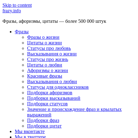
Skip to content
frazy.info
Фразы, афоризмы, цитаты — более 500 000 штук
Фразы
Фразы о жизни
Цитаты о жизни
Статусы про любовь
Высказывания о жизни
Статусы про жизнь
Цитаты о любви
Афоризмы о жизни
Красивые фразы
Высказывания о любви
Статусы для одноклассников
Подборки афоризмов
Подборки высказываний
Подборки статусов
Значение и происхождение фраз и крылатых
выражений
Подборки фраз
Подборки цитат
Мы вконтакте
Мы в твиттере