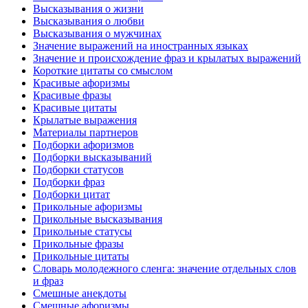
Высказывания о жизни
Высказывания о любви
Высказывания о мужчинах
Значение выражений на иностранных языках
Значение и происхождение фраз и крылатых выражений
Короткие цитаты со смыслом
Красивые афоризмы
Красивые фразы
Красивые цитаты
Крылатые выражения
Материалы партнеров
Подборки афоризмов
Подборки высказываний
Подборки статусов
Подборки фраз
Подборки цитат
Прикольные афоризмы
Прикольные высказывания
Прикольные статусы
Прикольные фразы
Прикольные цитаты
Словарь молодежного сленга: значение отдельных слов
и фраз
Смешные анекдоты
Смешные афоризмы