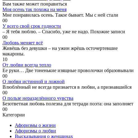
Вам также может понравиться
Моя осень так похожа на меня
Мне понравилась осень. Такое бывает. Мы с ней стали
0
0
У всего свой срок годности
– Я тебя люблю. – Спасибо, уже не надо. Похожие записи
0
0
Любовь меняет всё
Живёшь без девушки – на ужин жрёшь осточертевшие
макароны.
1
0
От любви всегда тепло
Ее руки… Две тоненькие изящные проволочки образовывали
0
0
О любви истинной и ложной
Влюблённый не всегда признается в любви, а признавшийся
0
0
О пользе неразделённого чувства
Безответная любовь полезна для тетради поэта: она заполняет
0
0
Категории
Афоризмы о жизни
Афоризмы о любви
Высказывания о женщинах