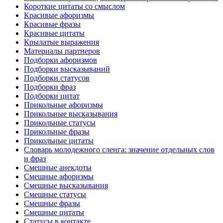
Короткие цитаты со смыслом
Красивые афоризмы
Красивые фразы
Красивые цитаты
Крылатые выражения
Материалы партнеров
Подборки афоризмов
Подборки высказываний
Подборки статусов
Подборки фраз
Подборки цитат
Прикольные афоризмы
Прикольные высказывания
Прикольные статусы
Прикольные фразы
Прикольные цитаты
Словарь молодежного сленга: значение отдельных слов
и фраз
Смешные анекдоты
Смешные афоризмы
Смешные высказывания
Смешные статусы
Смешные фразы
Смешные цитаты
Статусы в контакте