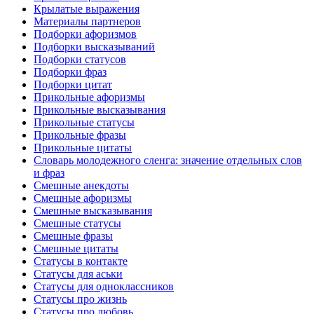
Крылатые выражения
Материалы партнеров
Подборки афоризмов
Подборки высказываний
Подборки статусов
Подборки фраз
Подборки цитат
Прикольные афоризмы
Прикольные высказывания
Прикольные статусы
Прикольные фразы
Прикольные цитаты
Словарь молодежного сленга: значение отдельных слов
и фраз
Смешные анекдоты
Смешные афоризмы
Смешные высказывания
Смешные статусы
Смешные фразы
Смешные цитаты
Статусы в контакте
Статусы для аськи
Статусы для одноклассников
Статусы про жизнь
Статусы про любовь