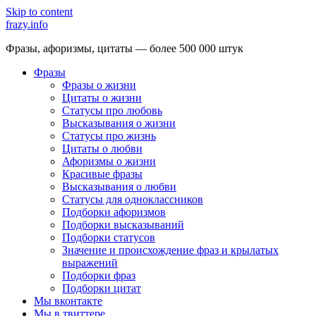
Skip to content
frazy.info
Фразы, афоризмы, цитаты — более 500 000 штук
Фразы
Фразы о жизни
Цитаты о жизни
Статусы про любовь
Высказывания о жизни
Статусы про жизнь
Цитаты о любви
Афоризмы о жизни
Красивые фразы
Высказывания о любви
Статусы для одноклассников
Подборки афоризмов
Подборки высказываний
Подборки статусов
Значение и происхождение фраз и крылатых
выражений
Подборки фраз
Подборки цитат
Мы вконтакте
Мы в твиттере