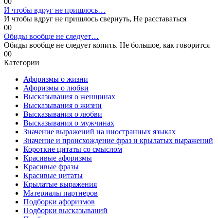
0
0
И чтобы вдруг не пришлось…
И чтобы вдруг не пришлось свернуть, Не расставаться
0
0
Обиды вообще не следует…
Обиды вообще не следует копить. Не большое, как говорится
0
0
Категории
Афоризмы о жизни
Афоризмы о любви
Высказывания о женщинах
Высказывания о жизни
Высказывания о любви
Высказывания о мужчинах
Значение выражений на иностранных языках
Значение и происхождение фраз и крылатых выражений
Короткие цитаты со смыслом
Красивые афоризмы
Красивые фразы
Красивые цитаты
Крылатые выражения
Материалы партнеров
Подборки афоризмов
Подборки высказываний